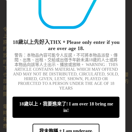
令不能加上固定點的床（例如沒有扶手、沒有欄）也可以扣
上手扣腳扣的有效配件，只要有重量足夠的床褥就可以了。
18歲以上先好入THX。Please only enter if you
原理是將兩條帶壓在床褥底下，從旁穿出，即成為拘束手腳
are over age 18.
的固定點。近來看到特別流行家裡床都不放，直接買張床褥
放在地上就睡的家居設計，正是這類拘束套裝發揮最大功效
警告：本物品內容可能令人反感，不可將本物品派發、傳
閱、出售、出租、交給或出借予年齡未滿18歲的人士或將
的情景。這一款是很少有的、不只四角有固定點，連頭部和
本物品向該等人士出示、播放或放映。 WARNING : THIS
下方腳部都有，因此也不限於大字形的體位，可固定頭頸，
ARTICLE CONTAINS MATERIAL WHICH MAY OFFEND
AND MAY NOT BE DISTRIBUTED, CIRCULATED, SOLD,
也可合腿固定在中間位置；中間有X字型固定帶，可以扣住腰
HIRED, GIVEN, LENT, SHOWN, PLAYED OR
部、大腿等部位，束縛能力很強。不過也有缺點，中間X形的
PROJECTED TO A PERSON UNDER THE AGE OF 18
部份長度不太能調短，因為太小的單人床不足以將之完全張
YEARS
開，所以這一款算是大床專用的產品。
18歲以上，我要進來了! I am over 18 bring me
電影《格雷的五十度陰影》IP授權品牌，反映品牌有做生產
in!
時的質量監控。店員在成人展跟這個品牌的代工廠談過，是
有熱誠的廠家，所以才進貨。價格尚可，如果追求性價比，
應考慮無品牌的產品，會便宜一些。
我未夠稱。I am underage.