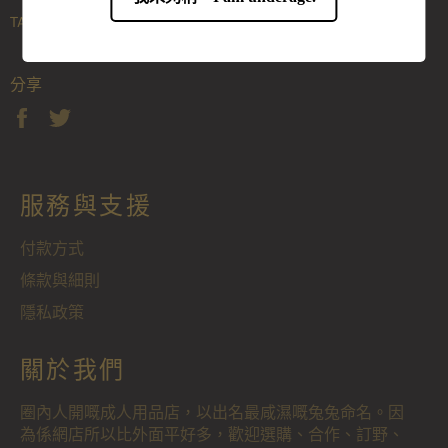
TAGS:
Bdsm
Sm魔窟
拘束用具
遙控
分享
分
在
享
Twitter
至
上
Facebook
發
服務與支援
佈
推
文
付款方式
條款與細則
隱私政策
關於我們
圈內人開嘅成人用品店，以出名最咸濕嘅兔兔命名。因
為係網店所以比外面平好多，歡迎選購、合作、訂野、