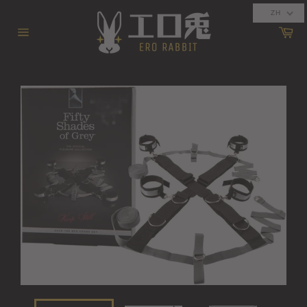
跳
ZH
到
購
內
物
網
車
容
站
導
覽