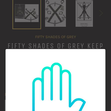
FIFTY SHADES OF GREY
FIFTY SHADES OF GREY KEEP
STILL 床上拘束套裝 OVER
THE BED CROSS RESTRAINT
定
$450.00
可供應 2 件
價
數量
−
+
加入購物車