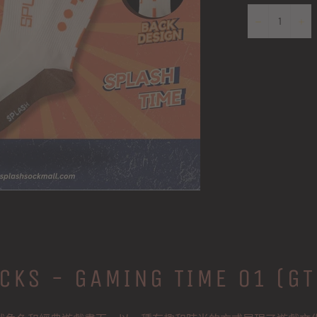
−
+
CKS - GAMING TIME 01 (GT