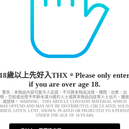
18歲以上先好入THX。Please only ente
if you are over age 18.
警告：本物品內容可能令人反感，不可將本物品派發、傳閱、出售、出
租、交給或出借予年齡未滿18歲的人士或將本物品向該等人士出示、播放
或放映。 WARNING : THIS ARTICLE CONTAINS MATERIAL WHICH
MAY OFFEND AND MAY NOT BE DISTRIBUTED, CIRCULATED, SOLD
HIRED, GIVEN, LENT, SHOWN, PLAYED OR PROJECTED TO A PERSO
UNDER THE AGE OF 18 YEARS