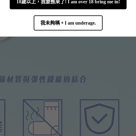
18歲以上，我要進來了! I am over 18 bring me in!
我未夠稱。I am underage.