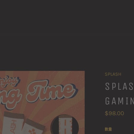
SPLASH
SPLAS
GAMI
定
$98.00
價
數量