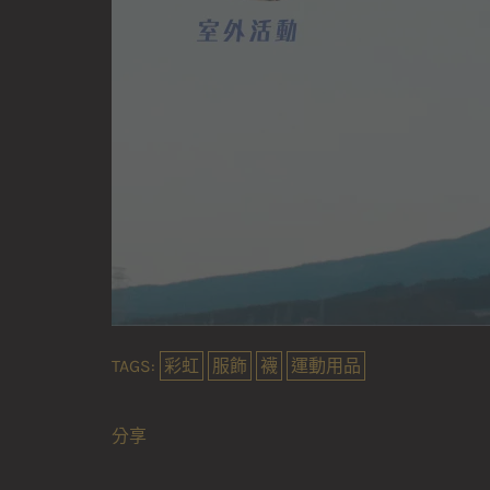
TAGS:
彩虹
服飾
襪
運動用品
分享